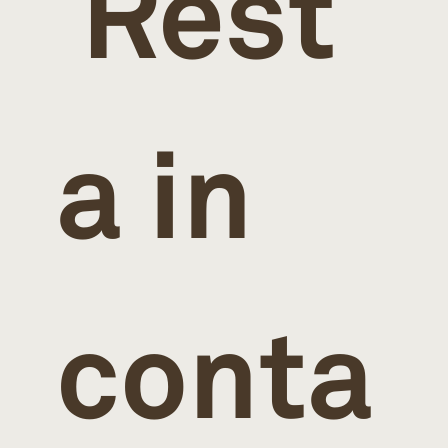
 Rest
a in 
conta